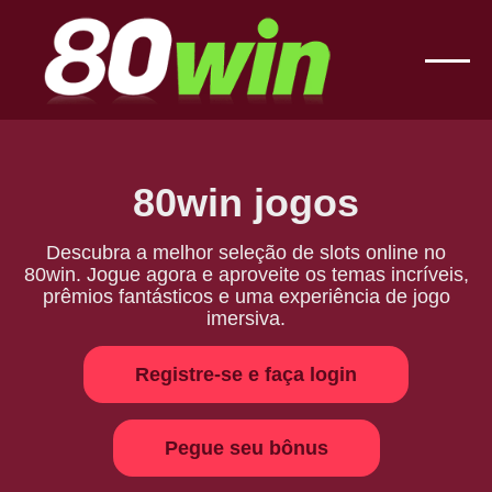
80win jogos
Descubra a melhor seleção de slots online no
80win. Jogue agora e aproveite os temas incríveis,
prêmios fantásticos e uma experiência de jogo
imersiva.
Registre-se e faça login
Pegue seu bônus