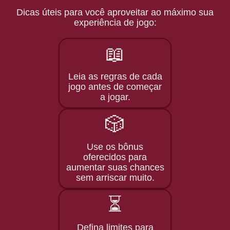
Dicas úteis para você aproveitar ao máximo sua
experiência de jogo:
📖
Leia as regras de cada
jogo antes de começar
a jogar.
🎲
Use os bônus
oferecidos para
aumentar suas chances
sem arriscar muito.
⏳
Defina limites para